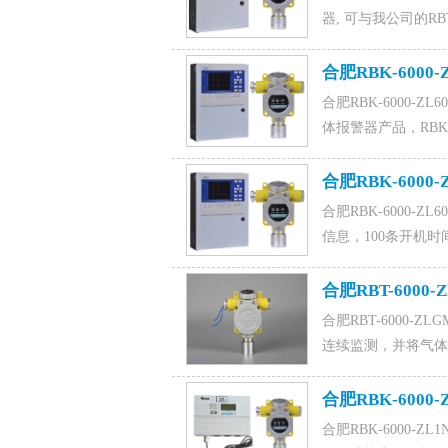
器, 可与我公司的R
气体报警器请登入我
气体检测仪（也称便
合肥RBK-6000
体报警器联系电话155899
合肥RBK-6000
体报警器产品，RBK-
+RBT-6000-
制。咨询订购天然气报警器联
合肥RBK-6000
马经理。
合肥RBK-6000
信息，100条开机时
体报警器是一款大容量
探测器，咨询可燃气体
合肥RBT-60
号),0531-880222
合肥RBT-6000
连续监测，并将气体
识别、显示及处理。电话
合肥RBK-600
合肥RBK-6000-