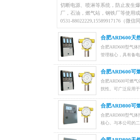
切断电源、喷淋等系统，防止发生
厂，石油，燃气站，钢铁厂等使用
0531-88022229,1558991717
合肥ARD600
合肥ARD600型
管理核心，具有备电接
体探测器相配接，组
二次（或DCS）仪
合肥ARD600
电话15589917176
合肥ARD600可
扰性。可广泛应用于
可燃气体存在场所，是
号)，0531-88022
合肥ARD800
合肥ARD800型
核心。与本公司的二
15589917176(微信
合肥ARD800天