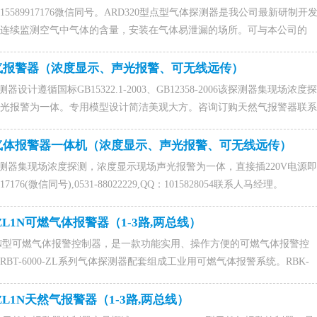
系人马经理。
5589917176微信同号。ARD320型点型气体探测器是我公司最新研制开
连续监测空气中气体的含量，安装在气体易泄漏的场所。可与本公司的
报警控制器相连，组成完整的气体监测系统。
然气报警器（浓度显示、声光报警、可无线远传）
器设计遵循国标GB15322.1-2003、GB12358-2006该探测器集现场浓度探
光报警为一体。专用模型设计简洁美观大方。咨询订购天然气报警器联系
信同号),0531-88022229,QQ：1015828054马经理。
可燃气体报警器一体机（浓度显示、声光报警、可无线远传）
体探测器集现场浓度探测，浓度显示现场声光报警为一体，直接插220V电源即
7176(微信同号),0531-88022229,QQ：1015828054联系人马经理。
0-ZL1N可燃气体报警器（1-3路,两总线）
-ZL1N型可燃气体报警控制器，是一款功能实用、操作方便的可燃气体报警控
BT-6000-ZL系列气体探测器配套组成工业用可燃气体报警系统。RBK-
型为非防爆产品，应安装在非防爆场合，采用壁挂式安装。咨询订购可燃气体报警
76(微信同号),0531-88022229,QQ：1015828054马经理。
0-ZL1N天然气报警器（1-3路,两总线）