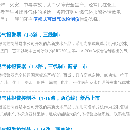
爆炸、火灾、中毒事故，从而保障安全生产。经常用在化工
或者产生可燃性气体的场所。
咨询订购可燃气体报警器请致电
6（微信同号），我们还有
便携式
可燃气体检测仪
供您选择。
天然气报警器（1-8路，三线制）
气体报警控制器是本公司开发的高新技术产品，采用高集成度单片机作为控制
1
2
3
口，它可以与本公司研制的ARD300型等4mA-20mA标准信号输出的气
成功能强大的气体报警控制系统。亦可输出（4-20）mA标准信号，上接
表。咨询天然气报警器、天然气检测仪找济南聚鑫安防器材有限公司，联系
可燃气体报警器（1-8路，三线制）新品上市
(微信同号)，0531-88022229，QQ：1015828054，联系人马经理。
燃气体报警器完全按照国家标准严格设计而成，具有高稳定性、低功耗、抗干
石油、化工、冶金、钢铁、炼焦、电力、生化医药及水处理等有毒气体或
保证财产和人身安全的理想监测仪器。联系电话15589917176(微信同
229，QQ：1015828054，联系人马经理。
可燃气体报警控制器​（1-16路，两总线）新品上市
气体报警控制器是本公司开发的高新技术产品，采用高档单片机作为控制管理
总线制气体探测器相配接，组成功能强大的气体报警监控系统。联系电话
同号),0531-88022229,QQ：1015828054，联系人马经理。
然气报警控制器​（1-16路，两总线）