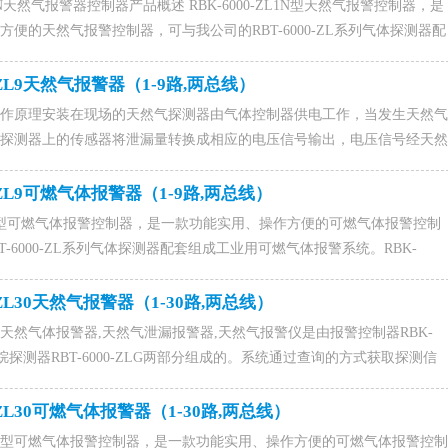
ZL1N天然气报警器控制器产品概述 RBK-6000-ZL1N型天然气报警控制器，是
便的天然气报警控制器，可与我公司的RBT-6000-ZL系列气体探测器配
警系统。 RBK-6000-ZL1N型为非防爆产品，应安装在非防爆场合，采
然气报警器联系电话15589917176(微信同号),0531-88022229,QQ：
0-ZL9天然气报警器（1-9路,两总线）
作原理安装在现场的天然气探测器由气体控制器供电工作，当发生天然气
探测器上的传感器将泄漏量转换成相应的电压信号输出，电压信号经天然
传至气体控制，RBK-6000-ZL9控制器在接收之后将数据解析并显示于
设定的动作值时，控制器发出报警并驱动外接设备。更多天然气报警器请
0-ZL9可燃气体报警器（1-9路,两总线）
信同号),0531-88022229,QQ：1015828054马经理。
-ZL9型可燃气体报警控制器，是一款功能实用、操作方便的可燃气体报警控制
BT-6000-ZL系列气体探测器配套组成工业用可燃气体报警系统。RBK-
燃气体报警器采用的是两线制无极性连接，安装更为简单，咨询订购可燃气体报
176(微信同号),0531-88022229,QQ：1015828054马经理。
-ZL30天然气报警器（1-30路,两总线）
ZL30天然气体报警器,天然气泄漏报警器,天然气报警仪是由报警控制器RBK-
爆甲烷探测器RBT-6000-ZLG两部分组成的。系统通过查询的方式获取探测信
烧式传感器，响应快，检测灵敏度高，安全可靠。咨询订购天然气报警器
6(微信同号),0531-88022229,QQ：1015828054马经理。
0-ZL30可燃气体报警器（1-30路,两总线）
-ZL30型可燃气体报警控制器，是一款功能实用、操作方便的可燃气体报警控制