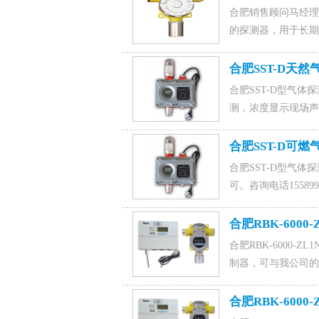
1015828054，联
合肥销售顾问马经理1
的探测器，用于长期
ARD800型气体
合肥SST-D天
合肥SST-D型气体探测
测，浓度显示现场声
电话15589917176(微
合肥SST-D
合肥SST-D型气
可。咨询电话1558991
合肥RBK-600
合肥RBK-6000
制器，可与我公司的R
6000-ZL1N
器联系电话155899171
合肥RBK-600