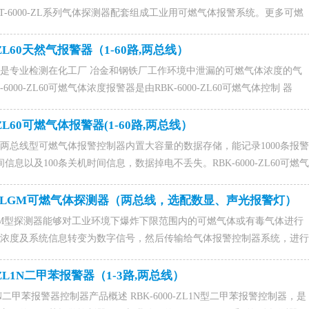
BT-6000-ZL系列气体探测器配套组成工业用可燃气体报警系统。更多可燃
公司首页查看，另外在不方便安装可燃气体报警器的场所，还可配备可燃
携式可燃气体检测仪）同样也能达到检测和预防的效果。咨询订购可燃气
-ZL60天然气报警器（1-60路,两总线）
17176(微信同号),0531-88022229,QQ：1015828054马经理。
-ZL60是专业检测在化工厂 冶金和钢铁厂工作环境中泄漏的可燃气体浓度的气
6000-ZL60可燃气体浓度报警器是由RBK-6000-ZL60可燃气体控制 器
ZL可燃气体探测器组成，它可以接大容量的可燃气体探测器60路由一个主机控
系电话15589917176(微信同号),0531-88022229,QQ：1015828054
-ZL60可燃气体报警器(1-60路,两总线）
-ZL60两总线型可燃气体报警控制器内置大容量的数据存储，能记录1000条报警
间信息以及100条关机时间信息，数据掉电不丢失。RBK-6000-ZL60可燃气
的可燃气体报警器，RBK-6000-ZL60可燃气体报警器可连接1-60个气体
报警器找济南聚鑫安防器材有限公司,联系电话15589917176(微信同
00-ZLGM可燃气体探测器（两总线，选配数显、声光报警灯）
29,QQ：1015828054，联系人马经理。
-ZLGM型探测器能够对工业环境下爆炸下限范围内的可燃气体或有毒气体进行
浓度及系统信息转变为数字信号，然后传输给气体报警控制器系统，进行
：15589917176（微信同号）。
0-ZL1N二甲苯报警器（1-3路,两总线）
ZL1N二甲苯报警器控制器产品概述 RBK-6000-ZL1N型二甲苯报警控制器，是