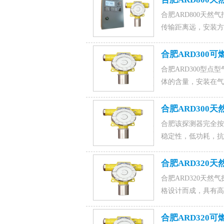
合肥ARD800天然
传输距离远，安装方
扰性强，是燃气报警
器材有限公司,联系电话15
合肥ARD300
理。
合肥ARD300型
体的含量，安装在气
整的气体监测系统。
15589917176(微信
合肥ARD300
合肥该探测器完全按照GB
稳定性，低功耗，抗
是保证财产和人身安
限公司,联系电话15589
合肥ARD320
合肥ARD320天然气探测
格设计而成，具有高
近的易燃易爆场所。
济南聚鑫安防器材有限公司,
合肥ARD320