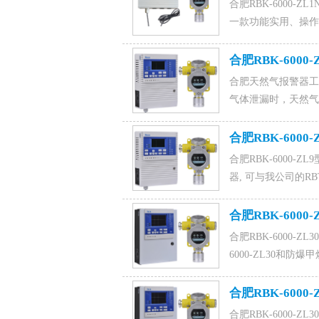
合肥RBK-6000-
一款功能实用、操作方
套组成工业用天然气报
用壁挂式安装。咨询订购天
合肥RBK-600
1015828054马经理。
合肥天然气报警器工
气体泄漏时，天然气
气探测器的处理之后上
屏幕上。当浓度达到
合肥RBK-600
致电15589917176(微
合肥RBK-6000
器, 可与我公司的R
6000-ZL9可
警器联系电话15589917
合肥RBK-6000
合肥RBK-6000-
6000-ZL30和防
息，采用进口催化燃
联系电话1558991717
合肥RBK-600
合肥RBK-6000