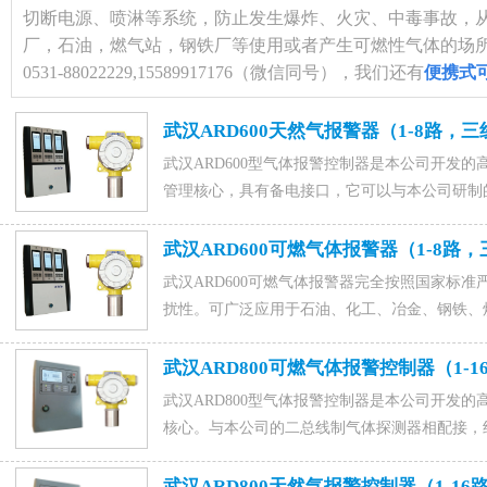
切断电源、喷淋等系统，防止发生爆炸、火灾、中毒事故，
厂，石油，燃气站，钢铁厂等使用或者产生可燃性气体的场
0531-88022229,15589917176（微信同号），我们还有
便携式
武汉ARD600天然气报警器（1-8路，
武汉ARD600型气体报警控制器是本公司开发
管理核心，具有备电接口，它可以与本公司研制的AR
体探测器相配接，组成功能强大的气体报警控制系
二次（或DCS）仪表。咨询天然气报警器、天
武汉ARD600可燃气体报警器（1-8路
电话15589917176(微信同号)，0531-8802222
武汉ARD600可燃气体报警器完全按照国家标
扰性。可广泛应用于石油、化工、冶金、钢铁、
可燃气体存在场所，是保证财产和人身安全的理想监测
号)，0531-88022229，QQ：1015828054，联
武汉ARD800可燃气体报警控制器​（1
武汉ARD800型气体报警控制器是本公司开发
核心。与本公司的二总线制气体探测器相配接，
15589917176(微信同号),0531-88022229,QQ
武汉ARD800天然气报警控制器​（1-1