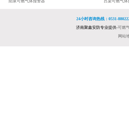
防范设备工程量计算规则
舟山可燃气体检测仪 石油化工企业可燃气体检测
阳泉可燃气体报警器
或车间
自然气浓度丈
吕梁可燃气体
报警设计规范 xp-3118
特安品牌ES2000T点型可燃气体探测器
呼和浩特可燃气体报警器
燃气体报警
购买可燃气体
沈阳可燃气体
可燃气体报警器是现代人们为了保障各种环境下
大连可燃气体报警器
网上卖的可燃
长春可燃气体
24小时咨询热线：0531-8802222
人们的生命和财产安全而发明的一种设备
防爆型可燃气体报警器价格便携式气体检测仪产
吉林可燃气体报警器
安装可燃气体
哈尔滨可燃气
济南聚鑫安防专业提供-
可燃
品特点
可燃气体报警器的技术指标及代码含义
南京可燃气体报警器
易燃易爆
可燃气体报警
无锡可燃气体
网站
可燃气体报警器测量精度高、性能稳定、低功
徐州可燃气体报警器
影响可燃气体
苏州可燃气体
耗、抗干扰能力强
可燃气体报警器安装位置是距离气源半径1.5米范
南通可燃气体报警器
1 请首先弄
连云港可燃气
围内，通风良
可燃气体报警器和安全切断阀联锁，则自动切断
杭州可燃气体报警器
可燃气体报警
合肥可燃气体
燃气气源
可燃气体报警器也称气体泄露检测报警仪器
南昌可燃气体报警器
全监视器中的
可燃气体报警
郑州可燃气体
导致可燃气体报警器一直报警的几项因素
洛阳可燃气体报警器
可燃气体报警
武汉可燃气体
可燃气体报警器怎么连接电磁阀
长沙可燃气体报警器
可燃气体报警
南宁可燃气体
可燃气体报警器也称气体泄露检测报警仪器
贵阳可燃气体报警器
在的
特安品牌ES2
西宁可燃气体
防爆型可燃气体探测器:可燃气体报警器 最新排
乌鲁木齐可燃气体报警器
可燃气体探测
行榜前10名
1 请首先弄清你所要监测的装置或车间
计算规则
可燃气体报警
工业用固定式可燃气体报警器由报警控制器和探
的检测元件
防爆型可燃气
测器组成
可燃气体报警器的用途
行榜前10名
可燃气体探测
舟山可燃气体检测仪 石油化工企业可燃气体检测
计算规则
自然气浓度丈
报警设计规范 xp-3118
特安品牌ES2000T点型可燃气体探测器
燃气体报警
防爆型可燃气