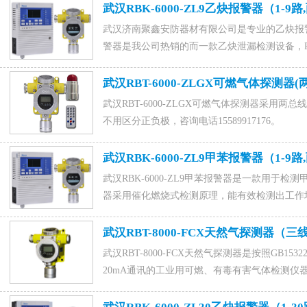
为IP65，可用于化工、户外罐区等环境下。咨
武汉RBK-6000-ZL9乙炔报警器（1-9
联系电话15589917176(微信同号),0531-8802222
武汉济南聚鑫安防器材有限公司是专业的乙炔报警器生
警器是我公司热销的而一款乙炔泄漏检测设备，RBK-
内进行乙炔泄漏检测，产品均符合消防要求，用
鑫安防器材有限公司联系电话15589917176(微信同号),0
武汉RBT-6000-ZLGX可燃气体探测
理。
武汉RBT-6000-ZLGX可燃气体探测器采用
不用区分正负极，咨询电话15589917176。
武汉RBK-6000-ZL9甲苯报警器（1-9
武汉RBK-6000-ZL9甲苯报警器是一款用于检测
器采用催化燃烧式检测原理，能有效检测出工作场所
ZL9甲苯报警器便会发出声光报警，以提醒用
公司,联系电话15589917176(微信同号),0531-88
武汉RBT-8000-FCX天然气探测器（
武汉RBT-8000-FCX天然气探测器是按照GB15322.1
20mA通讯的工业用可燃、有毒有害气体检测仪
Exd IIC T6 Gb，防护等级为IP65，适
联系电话15589917176(微信同号),0531-8802222