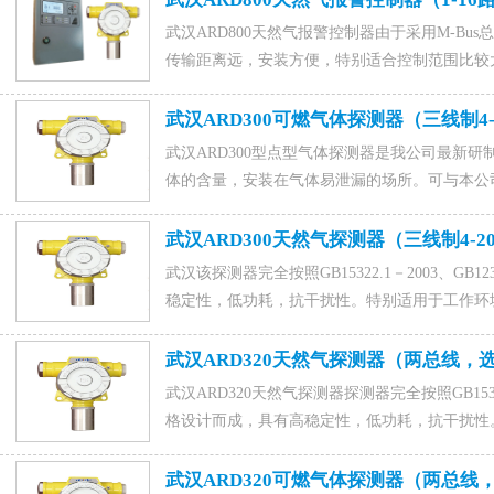
武汉ARD800天然气报警控制器由于采用M-B
传输距离远，安装方便，特别适合控制范围比较
扰性强，是燃气报警系统更新换代的理想产品。咨
器材有限公司,联系电话15589917176(微信同号),053
武汉ARD300可燃气体探测器（三线制4
理。
武汉ARD300型点型气体探测器是我公司最新
体的含量，安装在气体易泄漏的场所。可与本公司
整的气体监测系统。咨询ARD800型可燃气体
15589917176(微信同号),0531-88022229,QQ
武汉ARD300天然气探测器（三线制4-
武汉该探测器完全按照GB15322.1－2003、GB123
稳定性，低功耗，抗干扰性。特别适用于工作环
是保证财产和人身安全的理想监测仪器。咨询AR
限公司,联系电话15589917176(微信同号),0531-8
武汉ARD320天然气探测器（两总线
武汉ARD320天然气探测器探测器完全按照GB15322.1－
格设计而成，具有高稳定性，低功耗，抗干扰性
近的易燃易爆场所。是保证财产和人身安全的理想
济南聚鑫安防器材有限公司,联系电话15589917176(微
武汉ARD320可燃气体探测器（两总