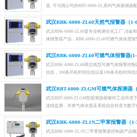
器, 可与我公司的RBT-6000-ZL系列气体
气体报警器请登入我公司首页查看，另外在不方
气体检测仪（也称便携式可燃气体检测仪）同样
武汉RBK-6000-ZL60天然气报警器（1
体报警器联系电话15589917176(微信同号),0531-88
武汉RBK-6000-ZL60是专业检测在化工厂
体报警器产品，RBK-6000-ZL60可燃气体浓度报警
+RBT-6000-ZL可燃气体探测器组成，它可
制。咨询订购天然气报警器联系电话15589917176(微信同号
武汉RBK-6000-ZL60可燃气体报警器(1
马经理。
武汉RBK-6000-ZL60两总线型可燃气体报警
信息，100条开机时间信息以及100条关机时间信息
体报警器是一款大容量的可燃气体报警器，RBK-60
探测器，咨询可燃气体报警器找济南聚鑫安防器材有限公
武汉RBT-6000-ZLGM可燃气体探
号),0531-88022229,QQ：1015828054，联系人
武汉RBT-6000-ZLGM型探测器能够对工业
连续监测，并将气体浓度及系统信息转变为数字
识别、显示及处理。电话：15589917176（微信
武汉RBK-6000-ZL1N二甲苯报警器（1
武汉RBK-6000-ZL1N二甲苯报警器控制器产品概