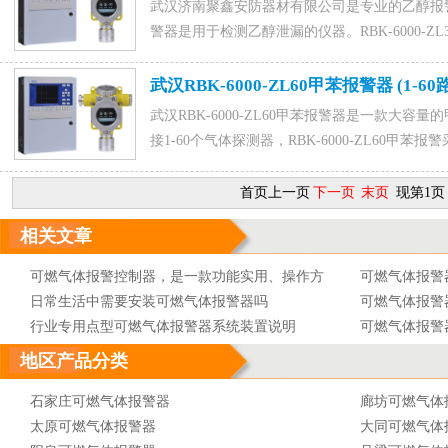
武汉济南聚鑫安防器材有限公司是专业的乙醇报
警器是用于检测乙醇泄漏的仪器。RBK-6000-
中心3C认证标准要求，咨询乙醇报警装置找济南
15589917176(微信同号),0531-88022229,QQ
武汉RBK-6000-ZL60甲苯报警器 (1-6
武汉RBK-6000-ZL60甲苯报警器是一款大容量的
接1-60个气体探测器，RBK-6000-ZL60
速度快。咨询找济南聚鑫安防器材有限公司,联系电话155
88022229,QQ：1015828054，联系人马经理。
首页上一页
下一页
末页
现第1页
相关文章
可燃气体报警控制器，是一款功能实用、操作方
可燃气体报警
便的可燃气体报警控制器
日常生活中需要安装可燃气体报警器吗
可燃气体报警
行业专用点型可燃气体报警器系统装置说明
可燃气体报警
可燃气体报警器的产品分类
可燃气体报警
地区产品分类
可燃气体报警器的灵敏度取决于什么
可燃气体报警
可燃气体报警器特安品牌ES2000T点型可燃气体
石家庄可燃气体报警器
可燃气体报警
廊坊可燃气体
探测器
可燃气体报警器可燃气体探测器接线消防及安全
太原可燃气体报警器
报警器 最新排
可燃气体报警
大同可燃气体