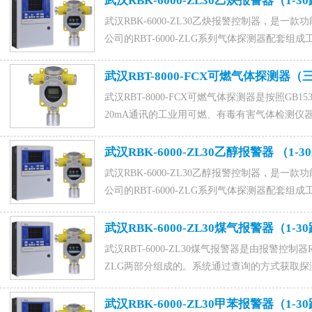
武汉RBK-6000-ZL30乙炔报警器（1-3
武汉RBK-6000-ZL30乙炔报警控制器，是一
公司的RBT-6000-ZLG系列气体探测器配套组成工
警器采样两线制双绞线连接，安装布线方便，可
器找济南聚鑫安防器材有限公司联系电话15589917176(
武汉RBT-8000-FCX可燃气体探测器
1015828054马经理。 ​
武汉RBT-8000-FCX可燃气体探测器是按照GB15322.
灯）
20mA通讯的工业用可燃、有毒有害气体检测仪
Exd IIC T6 Gb，防护等级为IP65，适
济南聚鑫安防器材有限公司,联系电话15589917176(微
武汉RBK-6000-ZL30乙醇报警器 （1-
1015828054，联系人马经理。
武汉RBK-6000-ZL30乙醇报警控制器，是一
公司的RBT-6000-ZLG系列气体探测器配套组成工
警器采样两线制双绞线连接，安装布线方便，可
济南聚鑫安防器材有限公司,联系电话15589917176(微
武汉RBK-6000-ZL30煤气报警器（1-3
1015828054，联系人马经理。
武汉RBT-6000-ZL30煤气报警器是由报警控制器RBK
ZLG两部分组成的。系统通过查询的方式获取
快，检测灵敏度高，安全可靠。咨询订购煤气报
15589917176(微信同号),0531-88022229,QQ：10
武汉RBK-6000-ZL30甲苯报警器（1-3