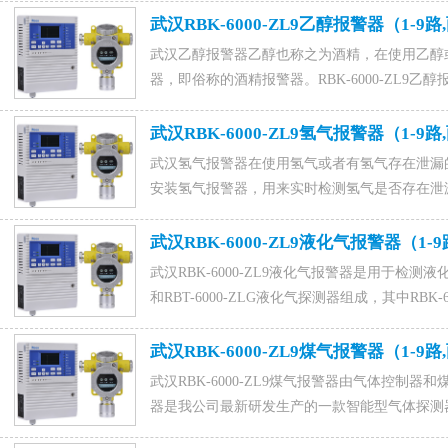
88022229,QQ：1015828054马经理。
武汉RBK-6000-ZL9乙醇报警器（1-9
武汉乙醇报警器乙醇也称之为酒精，在使用乙醇
器，即俗称的酒精报警器。RBK-6000-ZL9
燃气体报警器，RBK-6000-ZL9乙醇报警器
连接实现工作，咨询乙醇泄漏报警器找济南聚鑫安防器
武汉RBK-6000-ZL9氢气报警器（1-9
信同号),0531-88022229,QQ：1015828054，
武汉氢气报警器在使用氢气或者有氢气存在泄漏
安装氢气报警器，用来实时检测氢气是否存在泄漏，防
是基于以上功能研发出的最新款氢气报警器，RBK-
装进口的传感器具有良好的灵敏度以及稳定性，咨询订
武汉RBK-6000-ZL9液化气报警器（1-
信同号),0531-88022229,QQ：1015828054马经理
武汉RBK-6000-ZL9液化气报警器是用于检测液
和RBT-6000-ZLG液化气探测器组成，其中RB
的信息，经过高速CPU数据处理，通过LCD显
信号（如驱动排风、切断电磁阀等）。咨询订购液化气
武汉RBK-6000-ZL9煤气报警器（1-9
号),0531-88022229,QQ：1015828054马经理。
武汉RBK-6000-ZL9煤气报警器由气体控制器和
器是我公司最新研发生产的一款智能型气体探测
防尘、防腐蚀和抗干扰能力。RBT-6000-ZLG煤气