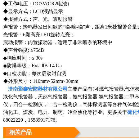
◆工作电压：DC3V(CR2电池）
◆显示方式：LCD液晶显示
◆报警方式：声、光、震动报警
声报警：蜂鸣器发出间歇的“嘀-嘀-嘀”声，距离1米处报警音量大
光报警：6颗高亮LED旋转点亮；
震动报警：内置振动器，适用于非常嘈杂的环境中
◆声音强度: ≥75dB
◆响应时间：≤ 30s
◆防爆等级：Exia ⅡB T4 Ga
◆自检功能：每次启动时自测
◆外形尺寸：110mm×52mm×30mm
济南聚鑫安防器材有限公司
主要产品有∶可燃气报警器,气体
液化气报警器，天然气报警器，氨气报警器,氯气报警器,二甲
仪，四合一检测仪，二合一检测仪，气体探测器等各种气体检
油化工、煤炭、电力、制药、冶金焦化等行业。更多关于
硫化
88022229，15589917176。
相关产品