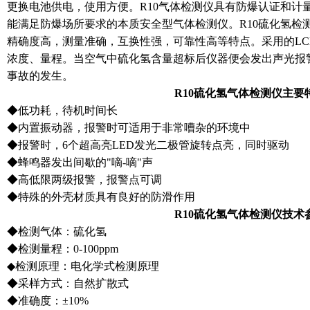
更换电池供电，使用方便。R10气体检测仪具有防爆认证和计量认证
能满足防爆场所要求的本质安全型气体检测仪。R10硫化氢检
精确度高，测量准确，互换性强，可靠性高等特点。采用的L
浓度、量程。当空气中硫化氢含量超标后仪器便会发出声光报
事故的发生。
R10硫化氢气体检测仪主要
◆低功耗，待机时间长
◆内置振动器，报警时可适用于非常嘈杂的环境中
◆报警时，6个超高亮LED发光二极管旋转点亮，同时驱动
◆蜂鸣器发出间歇的"嘀-嘀"声
◆高低限两级报警，报警点可调
◆特殊的外壳材质具有良好的防滑作用
R10硫化氢气体检测仪技术
◆检测气体：硫化氢
◆检测量程：0-100ppm
◆检测原理：电化学式检测原理
◆采样方式：自然扩散式
◆准确度：±10%