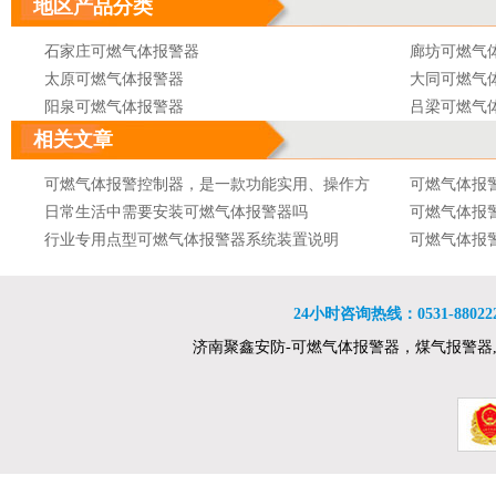
地区产品分类
石家庄可燃气体报警器
廊坊可燃气
太原可燃气体报警器
大同可燃气
阳泉可燃气体报警器
吕梁可燃气
呼和浩特可燃气体报警器
沈阳可燃气
相关文章
大连可燃气体报警器
长春可燃气
可燃气体报警控制器，是一款功能实用、操作方
可燃气体报
吉林可燃气体报警器
哈尔滨可燃
便的可燃气体报警控制器
日常生活中需要安装可燃气体报警器吗
可燃气体报
南京可燃气体报警器
无锡可燃气
行业专用点型可燃气体报警器系统装置说明
可燃气体报
徐州可燃气体报警器
苏州可燃气
可燃气体报警器的产品分类
可燃气体报
南通可燃气体报警器
连云港可燃
可燃气体报警器的灵敏度取决于什么
可燃气体报
杭州可燃气体报警器
合肥可燃气
24小时咨询热线：0531-8802222
可燃气体报警器特安品牌ES2000T点型可燃气体
可燃气体报
南昌可燃气体报警器
郑州可燃气
济南聚鑫安防-可燃气体报警器，煤气报警器
探测器
可燃气体报警器可燃气体探测器接线消防及安全
报警器 最新
可燃气体报
洛阳可燃气体报警器
武汉可燃气
防范设备工程量计算规则
舟山可燃气体检测仪 石油化工企业可燃气体检测
或车间
自然气浓度
长沙可燃气体报警器
南宁可燃气
报警设计规范 xp-3118
特安品牌ES2000T点型可燃气体探测器
燃气体报警
购买可燃气
贵阳可燃气体报警器
西宁可燃气
可燃气体报警器是现代人们为了保障各种环境下
网上卖的可
乌鲁木齐可燃气体报警器
人们的生命和财产安全而发明的一种设备
防爆型可燃气体报警器价格便携式气体检测仪产
安装可燃气
品特点
可燃气体报警器的技术指标及代码含义
易燃易爆
可燃气体报