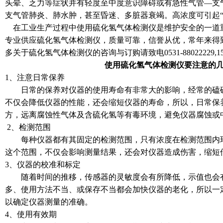
头晕、乏力等症状并有轻度至中度意识障碍或有急性气管—支
支气管肺炎、肺水肿，甚至昏迷、多脏器衰竭。高浓度可引起“
在工业生产过程中使用硫化氢气体检测仪是维护安全的一道
专业供应硫化氢气体检测仪，质量可靠，信誉从优，常年来得
多关于硫化氢气体检测仪的咨询与订购请致电0531-88022229,1558
使用硫化氢气体检测仪要注意的
1、注意日常保养
日常的保养对仪器的使用寿命有非常大的影响，经常的磕磕
不仅会降低仪器的性能，还会缩短仪器的寿命，所以，日常保
方，远离腐蚀性气体及含硫化氢等有毒环境，避免仪器腐蚀或
2、检测范围
每种仪器都有其固定的检测范围，只有浓度在检测范围内环
这个范围，不仅会影响测量结果，还会对仪器造成伤害，
3、仪器的校准和标定
随着时间的推移，传感器的灵敏度会有所降低，示值也会有
多、使用方法不当、或保存不当都会加快仪器的老化，所以一
以确定仪器测量的准确。
4、使用有效期