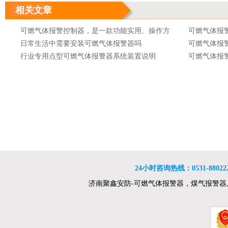
呼和浩特可燃气体报警器
沈阳可燃气
相关文章
大连可燃气体报警器
长春可燃气
可燃气体报警控制器，是一款功能实用、操作方
可燃气体报
吉林可燃气体报警器
哈尔滨可燃
便的可燃气体报警控制器
日常生活中需要安装可燃气体报警器吗
可燃气体报
南京可燃气体报警器
无锡可燃气
行业专用点型可燃气体报警器系统装置说明
可燃气体报
徐州可燃气体报警器
苏州可燃气
可燃气体报警器的产品分类
可燃气体报
南通可燃气体报警器
连云港可燃
可燃气体报警器的灵敏度取决于什么
可燃气体报
杭州可燃气体报警器
合肥可燃气
可燃气体报警器特安品牌ES2000T点型可燃气体
可燃气体报
南昌可燃气体报警器
郑州可燃气
探测器
可燃气体报警器可燃气体探测器接线消防及安全
报警器 最新
可燃气体报
洛阳可燃气体报警器
武汉可燃气
防范设备工程量计算规则
舟山可燃气体检测仪 石油化工企业可燃气体检测
或车间
自然气浓度
长沙可燃气体报警器
南宁可燃气
报警设计规范 xp-3118
特安品牌ES2000T点型可燃气体探测器
燃气体报警
购买可燃气
贵阳可燃气体报警器
西宁可燃气
可燃气体报警器是现代人们为了保障各种环境下
网上卖的可
乌鲁木齐可燃气体报警器
人们的生命和财产安全而发明的一种设备
防爆型可燃气体报警器价格便携式气体检测仪产
安装可燃气
24小时咨询热线：0531-8802222
品特点
可燃气体报警器的技术指标及代码含义
易燃易爆
可燃气体报
可燃气体报警器测量精度高、性能稳定、低功
济南聚鑫安防-可燃气体报警器，煤气报警器
影响可燃气
耗、抗干扰能力强
可燃气体报警器安装位置是距离气源半径1.5米范
1 请首先
围内，通风良
可燃气体报警器和安全切断阀联锁，则自动切断
可燃气体报
燃气气源
可燃气体报警器也称气体泄露检测报警仪器
全监视器中
可燃气体报