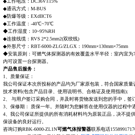
◆工作电压：DC36V±15%
◆通讯方式：M-BUS
◆防爆等级：EXdIICT6
◆工作温度：-40℃~70℃
◆工作湿度：10~95%RH
◆连接线缆：RVS 2*2.5mm2(双绞线)
◆外形尺寸：RBT-6000-ZLG/ZLGX：190mm×130mm×75mm
◆安装原则：可燃气体探测器的有效覆盖水平半径：室内宜为7.
内可设置一台探测器。
产品售后服务：
1、质量保证：
我公司保证本次所投标的产品均为厂家原包装，符合国家质量
技术资料(包含产品目录、使用说明书、合格证及使用指南);
2、 与用户签订采购合同，并及时将货物发送到您的手中，签
3、保修期： 质保一年。并随时为您解答在使用仪器的过程中
4、我公司保证所提供的所有消耗材料均为原装正品，决不提
保设备的良好运行。
咨询订购
RBK-6000-ZL1N
可燃气体报警器
联系电话
155899171