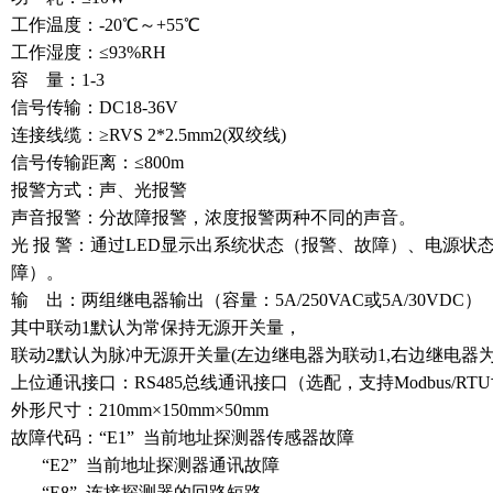
工作温度：-20℃～+55℃
工作湿度：≤93%RH
容 量：1-3
信号传输：DC18-36V
连接线缆：≥RVS 2*2.5mm2(双绞线)
信号传输距离：≤800m
报警方式：声、光报警
声音报警：分故障报警，浓度报警两种不同的声音。
光 报 警：通过LED显示出系统状态（报警、故障）、电源状
障）。
输 出：两组继电器输出（容量：5A/250VAC或5A/30VDC）
其中联动1默认为常保持无源开关量，
联动2默认为脉冲无源开关量(左边继电器为联动1,右边继电器为
上位通讯接口：RS485总线通讯接口（选配，支持Modbus/RT
外形尺寸：210mm×150mm×50mm
故障代码：“E1” 当前地址探测器传感器故障
“E2” 当前地址探测器通讯故障
“E8” 连接探测器的回路短路