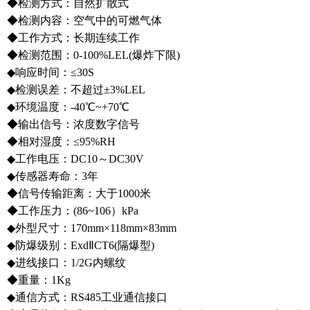
◆检测方式：自然扩散式
◆检测内容：空气中的可燃气体
◆工作方式：长期连续工作
◆检测范围：0-100%LEL(爆炸下限)
◆响应时间：≤30S
◆检测误差：不超过±3%LEL
◆环境温度：-40℃~+70℃
◆输出信号：浓度数字信号
◆相对湿度：≤95%RH
◆工作电压：DC10～DC30V
◆传感器寿命：3年
◆信号传输距离：大于1000米
◆工作压力：(86~106）kPa
◆外型尺寸：170mm×118mm×83mm
◆防爆级别：ExdⅡCT6(隔爆型)
◆进线接口：1/2G内螺纹
◆重量：1Kg
◆通信方式：RS485工业通信接口