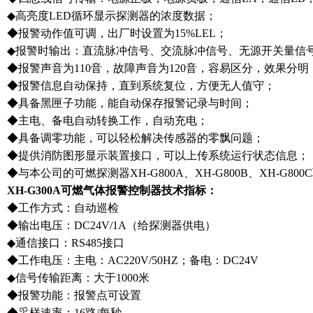
◆高亮度LED循环显示探测器的浓度数据；
◆报警动作值可调，出厂时设置为15%LEL；
◆报警时输出：直流脉冲信号、交流脉冲信号、无源开关量信
◆报警声音为110音，故障声音为120音，容易区分，效果分明
◆报警信息自动保持，直到系统复位，方便无人值守；
◆具备黑匣子功能，能自动保存报警记录与时间；
◆主电、备电自动转换工作，自动充电；
◆具备调零功能，可以轻松解决传感器的零飘问题；
◆提供消防图形显示装置接口，可以上传系统运行状态信息；
◆与本公司的可燃探测器XH-G800A、XH-G800B、XH-G800
XH-G300A可燃气体报警控制器技术指标：
◆工作方式：自动巡检
◆输出电压：DC24V/1A（给探测器供电）
◆通信接口：RS485接口
◆工作电压：主电：AC220V/50HZ；备电：DC24V
◆信号传输距离：大于1000米
◆报警功能：报警点可设置
◆采样速率：16路/每秒