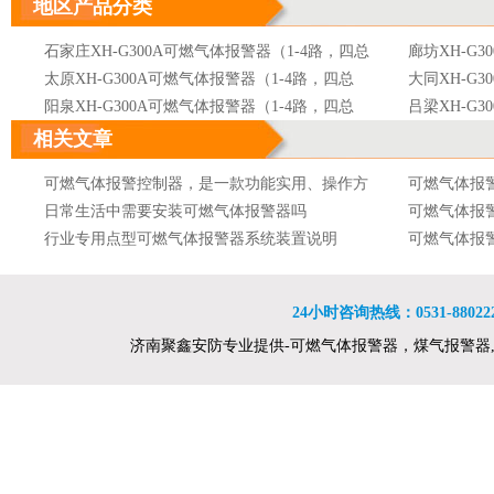
地区产品分类
石家庄XH-G300A可燃气体报警器（1-4路，四总
廊坊XH-G
线）
太原XH-G300A可燃气体报警器（1-4路，四总
线）
大同XH-G
线）
阳泉XH-G300A可燃气体报警器（1-4路，四总
线）
吕梁XH-G
线）
呼和浩特XH-G300A可燃气体报警器（1-4路，四
线）
沈阳XH-G
相关文章
总线）
大连XH-G300A可燃气体报警器（1-4路，四总
线）
长春XH-G
可燃气体报警控制器，是一款功能实用、操作方
可燃气体报
线）
吉林XH-G300A可燃气体报警器（1-4路，四总
线）
哈尔滨XH-
便的可燃气体报警控制器
日常生活中需要安装可燃气体报警器吗
可燃气体报
线）
南京XH-G300A可燃气体报警器（1-4路，四总
线）
无锡XH-G
行业专用点型可燃气体报警器系统装置说明
可燃气体报
线）
徐州XH-G300A可燃气体报警器（1-4路，四总
线）
苏州XH-G
可燃气体报警器的产品分类
可燃气体报
线）
南通XH-G300A可燃气体报警器（1-4路，四总
线）
连云港XH-
可燃气体报警器的灵敏度取决于什么
可燃气体报
线）
杭州XH-G300A可燃气体报警器（1-4路，四总
线）
合肥XH-G
24小时咨询热线：0531-8802222
可燃气体报警器特安品牌ES2000T点型可燃气体
可燃气体报
线）
南昌XH-G300A可燃气体报警器（1-4路，四总
线）
郑州XH-G
济南聚鑫安防专业提供-可燃气体报警器，煤气报警器
探测器
可燃气体报警器可燃气体探测器接线消防及安全
报警器 最新
可燃气体报
线）
洛阳XH-G300A可燃气体报警器（1-4路，四总
线）
武汉XH-G
防范设备工程量计算规则
舟山可燃气体检测仪 石油化工企业可燃气体检测
或车间
自然气浓度
线）
长沙XH-G300A可燃气体报警器（1-4路，四总
线）
南宁XH-G
报警设计规范 xp-3118
特安品牌ES2000T点型可燃气体探测器
燃气体报警
购买可燃气
线）
贵阳XH-G300A可燃气体报警器（1-4路，四总
线）
西宁XH-G
可燃气体报警器是现代人们为了保障各种环境下
网上卖的可
线）
乌鲁木齐XH-G300A可燃气体报警器（1-4路，四
线）
人们的生命和财产安全而发明的一种设备
防爆型可燃气体报警器价格便携式气体检测仪产
安装可燃气
总线）
品特点
可燃气体报警器的技术指标及代码含义
易燃易爆
可燃气体报