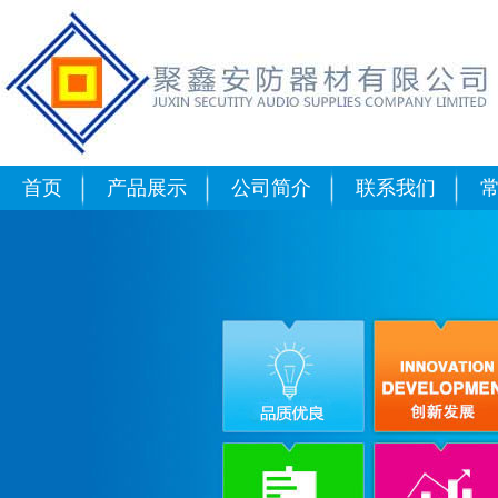
购买可燃气体报警器主要从哪些
首页
产品展示
公司简介
联系我们