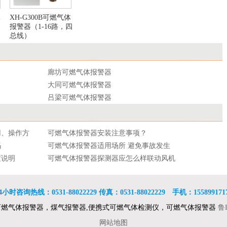
体
XH-G300B可燃气体
报警器（1-16路，四
总线）
廊坊可燃气体报警器
大同可燃气体报警器
吕梁可燃气体报警器
沈阳可燃气体报警器
长春可燃气体报警器
用、操作方
可燃气体报警器安装注意事项？
哈尔滨可燃气体报警器
吗
可燃气体报警器适用场所 避免事故发生
无锡可燃气体报警器
置说明
可燃气体报警器探测器应怎么样联动风机
苏州可燃气体报警器
可燃气体报警器安装位置适合高度
连云港可燃气体报警器
可燃气体报警器安装规范和技术支持
合肥可燃气体报警器
4小时咨询热线：0531-88022229 传真：0531-88022229 手机：155899171
型可燃气体
可燃气体报警器防爆型可燃气体探测器:可燃气体
郑州可燃气体报警器
可燃气体报警器，煤气报警器,便携式可燃气体检测仪，可燃气体报警器
鲁I
消防及安全
报警器 最新排行榜前10名
可燃气体报警器1 请首先弄清你所要监测的装置
武汉可燃气体报警器
燃气体检测
或车间
自然气浓度丈量系统中作为基础的一种可燃气:可
网站地图
南宁可燃气体报警器