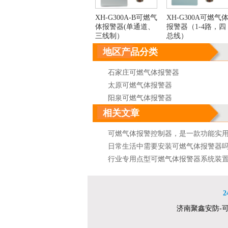
XH-G300A-B可燃气
XH-G300A可燃气
体报警器(单通道、
报警器（1-4路，四
三线制）
总线）
地区产品分类
石家庄可燃气体报警器
太原可燃气体报警器
阳泉可燃气体报警器
呼和浩特可燃气体报警器
相关文章
大连可燃气体报警器
可燃气体报警控制器，是一款功能实
吉林可燃气体报警器
便的可燃气体报警控制器
日常生活中需要安装可燃气体报警器
南京可燃气体报警器
行业专用点型可燃气体报警器系统装
徐州可燃气体报警器
可燃气体报警器的产品分类
南通可燃气体报警器
可燃气体报警器的灵敏度取决于什么
杭州可燃气体报警器
2
可燃气体报警器特安品牌ES2000T点
南昌可燃气体报警器
济南聚鑫安防-
探测器
可燃气体报警器可燃气体探测器接线
洛阳可燃气体报警器
防范设备工程量计算规则
舟山可燃气体检测仪 石油化工企业可
长沙可燃气体报警器