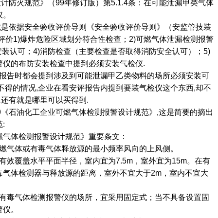
设计防火规范》（99年修订版）第5.1.4条：在可能泄漏甲类气体
仪。
是依据安全验收评价导则《安全验收评价导则》（安监管技装
易爆场所评价1)爆炸危险区域划分符合性检查；2)可燃气体泄漏检测报警
安装认可；4)消防检查（主要检查是否取得消防安全认可）；5)
警仪的布防安装检查中提到必须安装气检仪.
告时都会提到涉及到可能泄漏甲乙类物料的场所必须安装可
1
2
3
不得的情况,企业在看安评报告内提到要装气检仪这个东西,却不
且还有就是哪里可以买得到.
99《石油化工企业可燃气体检测报警设计规范》,这是简要的摘出
:
可燃气体检测报警设计规范》重要条文：
可燃气体或有毒气体释放源的最小频率风向的上风侧。
有效覆盖水平平面半径，室内宜为7.5m，室外宜为15m。在有
毒气体检测器与释放源的距离，室外不宜大于2m，室内不宜大
或有毒气体检测报警仪的场所，宜采用固定式；当不具备设置固
警仪。