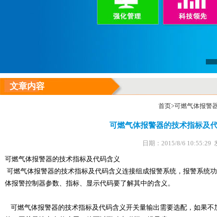
文章内容
首页
>
可燃气体报警
可燃气体报警器的技术指标及
日期：2015/8/6 10:
可燃气体报警器
的技术指标及代码含义
可燃气体报警器
的技术指标及代码含义连接组成报警系统，报警系统功
体报警控制器参数、指标、显示代码要了解其中的含义。
可燃气体报警器的技术指标及代码含义开关量输出需要选配，如果不